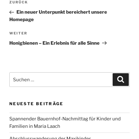
Vorheriger
ZURÜCK
Beitrag
Ein neuer Unterpunkt bereichert unsere
Homepage
Nächster
WEITER
Beitrag
Honigbienen – Ein Erlebnis für alle Sinne
Suchen
Suche
nach:
NEUESTE BEITRÄGE
Spannender Bauernhof-Nachmittag für Kinder und
Familien in Maria Laach
Abschlusswanderung der Maxikinder