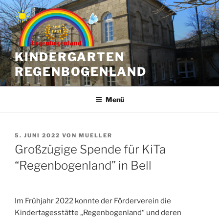
Zum
Inhalt
springen
KINDERGARTEN
REGENBOGENLAND
Menü
VERÖFFENTLICHT
5. JUNI 2022
VON
MUELLER
AM
Großzügige Spende für KiTa
“Regenbogenland” in Bell
Im Frühjahr 2022 konnte der Förderverein die
Kindertagesstätte „Regenbogenland“ und deren