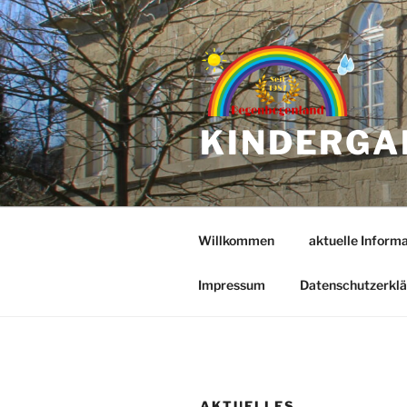
Zum
Inhalt
springen
KINDERGA
Willkommen
aktuelle Inform
Impressum
Datenschutzerkl
AKTUELLES