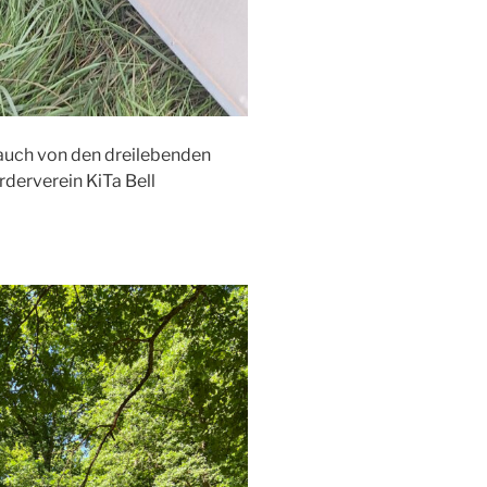
h auch von den dreilebenden
derverein KiTa Bell