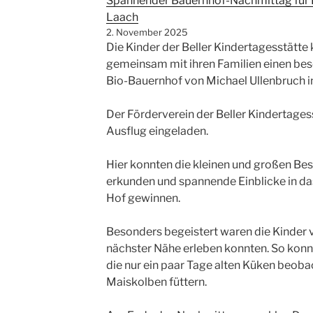
Spannender Bauernhof-Nachmittag für K
Laach
2. November 2025
Die Kinder der Beller Kindertagesstätt
gemeinsam mit ihren Familien einen b
Bio-Bauernhof von Michael Ullenbruch i
Der Förderverein der Beller Kindertagess
Ausflug eingeladen.
Hier konnten die kleinen und großen Be
erkunden und spannende Einblicke in d
Hof gewinnen.
Besonders begeistert waren die Kinder vo
nächster Nähe erleben konnten. So konnt
die nur ein paar Tage alten Küken beob
Maiskolben füttern.