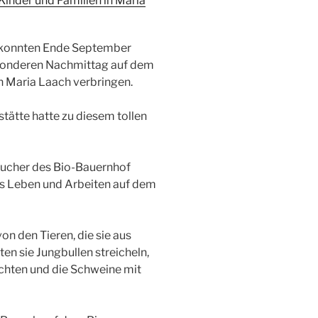
inder und Familien in Maria
e konnten Ende September
esonderen Nachmittag auf dem
n Maria Laach verbringen.
tätte hatte zu diesem tollen
sucher des Bio-Bauernhof
as Leben und Arbeiten auf dem
n den Tieren, die sie aus
en sie Jungbullen streicheln,
achten und die Schweine mit